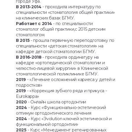
городе Уфа.
В 2013-2014
- проходила интернатуру по
специальности «стоматология общей практики»
на клинических базах БГМУ.
Работает с 2014
- по специальности
стоматолог общей практики,с 2015 детским
стоматологом.
В 2015
- прошла первичную переподготовку по
специальности «детская стоматология» на
кафедре детской стоматологии БГМУ.
В 2016-2018
- проходила ординатуру на
кафедре «ортопедической стоматологии и
челюстно-лицевой хирургии» в Клинической
стоматологической поликлинике БГМУ.
2019
- «Лечение осложнений кариеса у детей и
подростков»
2019
- «Коррекция зубного ряда и прикуса -
Eurokappa»
2020
- Онлайн школа ортодонтии
2024
- Курс «Функционально-эстетический
оптимум ортодонтического лечения
2024
- Курс «Эvolution ключей эстетической и
функциональной ортодонтии»
2025
- Курс «Менеджмент ретенированных