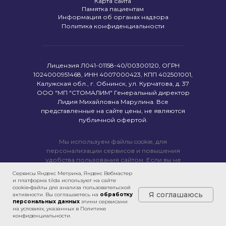
Карта сайта
Памятка пациентам
Информация об органах надзора
Политика конфиденциальности
Лицензия Л041-01158-40/00300120, ОГРН
1024000951468, ИНН 4007000423, КПП 402501001,
Калужская обл., г. Обнинск, ул. Курчатова, д. 37
ООО "МП "СТОМАЛИМ" Генеральный директор
Лидия Михайловна Марулина. Все
представленные на сайте цены, не являются
публичной офертой.
Мы используем файлы cookie, для
персонализации сервисов и повышения
удобства пользования сайтом. Если вы не
согласны на их использование, поменяйте
Сервисы Яндекс Метрика, Яндекс Вебмастер
настройки браузера.
и платформа tilda используют на сайте
cookie‑файлы для анализа пользовательской
Центр стоматологии "Стомалим"
Я соглашаюсь
активности. Вы соглашаетесь на
обработку
© 1992 - 2026. Все права
персональных данных
этими сервисами
защищены.
на условиях, указанных в Политике
конфиденциальности.