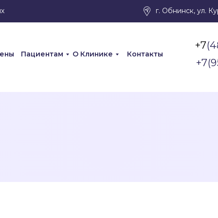
их
г. Обнинск, ул. К
(4
цены
Пациентам
О Клинике
Контакты
+7(9
+7
(4
цены
Пациентам
О Клинике
Контакты
+7(9