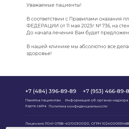
Уважаемые пациенты!
В соответствии с Правилами оказания
ФЕДЕРАЦИИ от 11 мая 2023г № 736, на ст
До начала лечения Вам будет предложен
В нашей клинике мы абсолютно все дела
здоровье!
+7 (484) 396-89-89
+7 (953) 466-89-
Памятка пациентам
Информация об органах надзора
Карта сайта
Политика конфиденциальности
Лицензия Л041-01158-40/00300120, ОГРН 1024000951468
обл., г. Обнинск, ул. Курчатова, д. 37 ООО "МП "СТО