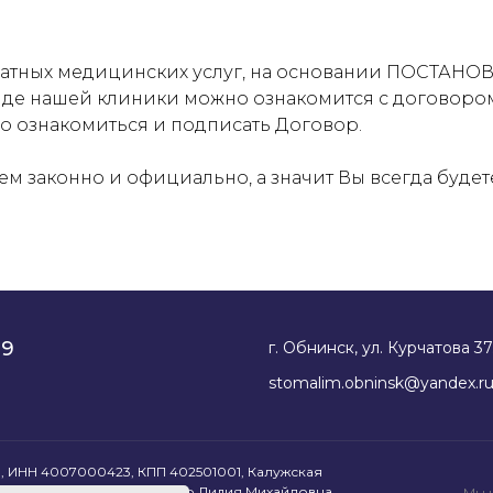
 платных медицинских услуг, на основании ПОС
енде нашей клиники можно ознакомится с договоро
о ознакомиться и подписать Договор.
ем законно и официально, а значит Вы всегда буде
89
г. Обнинск, ул. Курчатова 37
stomalim.obninsk@yandex.r
, ИНН 4007000423, КПП 402501001, Калужская
МАЛИМ" Генеральный директор Лидия Михайловна
Мы 