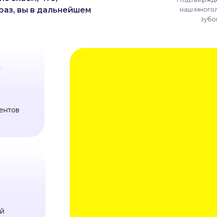
раз, вы в дальнейшем
наш многол
зубо
ентов
ей