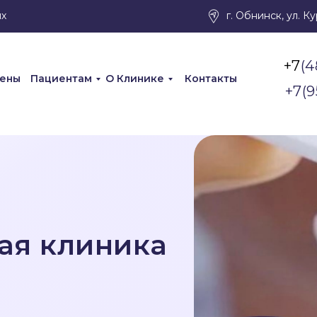
их
г. Обнинск, ул. К
(4
цены
Пациентам
О Клинике
Контакты
+7(9
+7
(4
цены
Пациентам
О Клинике
Контакты
+7(9
ая клиника