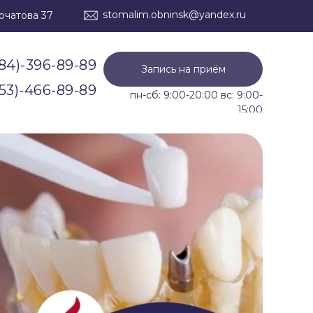
stomalim.obninsk@yandex.ru
урчатова 37
84)-396-89-89
Запись на приём
53)-466-89-89
84)-396-89-89
Запись на приём
53)-466-89-89
пн-сб: 9:00-20:00 вс: 9:00-
15:00