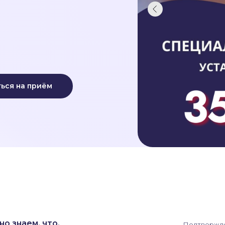
ься на приём
о знаем, что,
Подтвержде