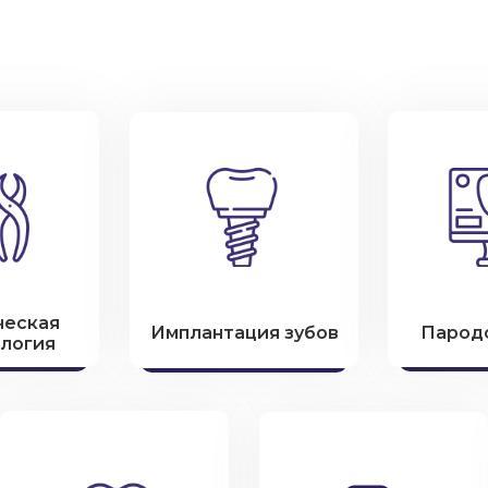
ческая
Имплантация зубов
Парод
логия